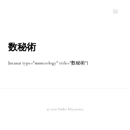
数秘術
[uranai type=”numerology” title=”数秘術”]
© 2026 Emiko Miyazawa